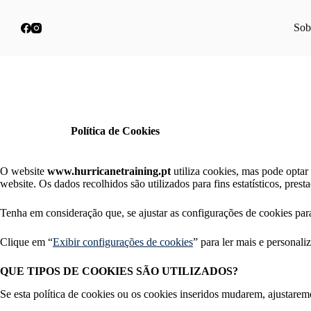
P
u
Sob
l
a
r
p
a
r
a
o
Política de Cookies
c
o
n
O website
www.hurricanetraining.pt
utiliza cookies, mas pode optar
t
website. Os dados recolhidos são utilizados para fins estatísticos, prest
e
ú
Tenha em consideração que, se ajustar as configurações de cookies pa
d
o
Clique em “
Exibir configurações de cookies
” para ler mais e personali
QUE TIPOS DE COOKIES SÃO UTILIZADOS?
Se esta política de cookies ou os cookies inseridos mudarem, ajustaremos